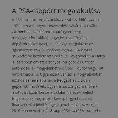
A PSA-csoport megalakulása
A PSA-csoport megalakulása azzal kezdődött, amikor
1974-ben a Peugeot részesedést vásárolt a rivális
Citroënben. A két francia autógyártó cég
megállapodott abban, hogy közösen fognak
gépjárműveket gyártani, és ezzel megalakult az
úgynevezett PSA. A későbbiekben a PSA együtt
működésbe kezdett az Opellel, a Toyotával és a Fiattal
is, és éppen emiatt bizonyos Peugeot és Citroën
autómodellek megjelenhetnek Opel, Toyota vagy Fiat
emblémákkal is. Ugyanezért van az is, hogy általában
azonos sémára épülnek a Peugeot és Citroën
gépjármű modellek. Ugyan a haszongépjárműveik
miatt vált közismertté a vállalat, de ezek mellett
foglalkoznak még motorkerékpár gyártással és
finanszírozási lehetőségeket nyújtásával is. A céget
2016-ban nevezték át Groupe PSA-ra (PSA-csoport).