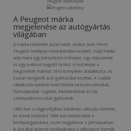
Peugeot alkatrészek
A Peugeot márka
megjelenése az autógyártás
világában
A márka története azzal indult, amikor Jean-Pierre
Peugeot textilipari munkálatokba kezdett, majd halála
után fiaira egy kelmefestő műhelyet, egy olajüzemet
és egy malmot hagyott örökül. A testvérpár a
megörökölt malmot 1810 környékén átalakította, és
ezután hengerelt acél gyártásába kezdtek. A családi
vállalkozás keretein belül eleinte kéziszerszámokat,
fűrészlapokat, rugókat, kávédarálókat és női
szoknyaabroncsokat gyártottak.
1885-ben a cégprofiljában hatalmas változás történet,
és ennek hatására 1886-ban belekezdtek a
kerékpárgyártásba, ezzel megjelenve a járműiparban.
A cég által gyártott kerékpárokra a változatos formák