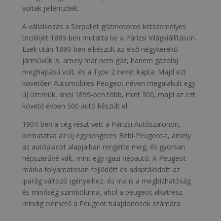
voltak jellemzőek.
A vállalkozás a Serpollet gőzmotoros kétszemélyes
triciklijét 1889-ben mutatta be a Párizsi Világkiállításon.
Ezek után 1890-ben elkészült az első négykerekű
járművük is, amely már nem gőz, hanem gázolaj
meghajtású volt, és a Type 2 nevet kapta. Majd ezt
követően Automobiles Peogeot néven megalakult egy
új üzemük, ahol 1899-ben több, mint 300, majd az ezt
követő évben 500 autó készült el.
1904-ben a cég részt vett a Párizsi Autószalonon,
bemutatva az új egyhengeres Bébi-Peugeot-t, amely
az autópiacot alapjaiban rengette meg, és gyorsan
népszerűvé vált, mint egy igazi népautó. A Peugeot
márka folyamatosan fejlődött és adaptálódott az
iparág változó igényeihez, és ma is a megbízhatóság
és minőség szimbóluma, ahol a peugeot alkatrész
mindig elérhető a Peugeot tulajdonosok számára.