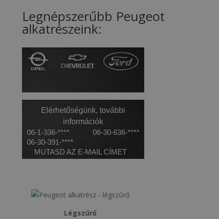
Legnépszerűbb Peugeot
alkatrészeink:
Olajszűrő
Ajánlatk
Elérhetőségünk, további
információk
06-1-336-****
06-30-636-****
06-30-391-****
MUTASD AZ E-MAIL CÍMET
Légszűrő