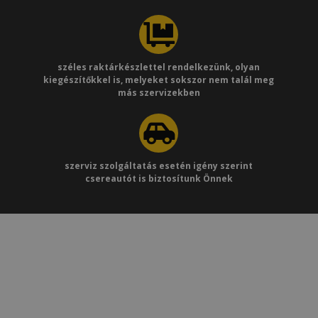
széles raktárkészlettel rendelkezünk, olyan
kiegészítőkkel is, melyeket sokszor nem talál meg
más szervizekben
szerviz szolgáltatás esetén igény szerint
csereautót is biztosítunk Önnek
Adatvédelmi és Adatkezelési Szabályzat
Álláshirdetés