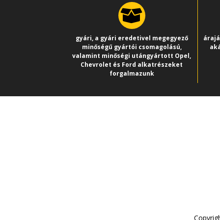
gyári, a gyári eredetivel megegyező
áraj
minőségű gyártói csomagolású,
aká
valamint minőségi utángyártott Opel,
Chevrolet és Ford alkatrészeket
forgalmazunk
Adat
Szab
Állá
Copyrigh