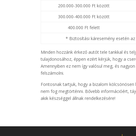
200.000-300.000 Ft között
300.000-400.000 Ft között
400.000 Ft felett
* Biztosítási káresemény esetén az 
Minden hozzánk érkező autót tele tankkal és telj
tulajdonosához, éppen ezért kérjük, hogy a csere
Amennyiben ez nem így valósul meg, és nagyon ko
felszámolni.
Fontosnak tartjuk, hogy a bizalom kölcsönösen k
nem fog megtörténni. Bővebb információért, tájé
akik készséggel állnak rendelkezésére!