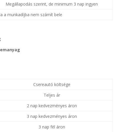
Megállapodás szerint, de minimum 3 nap ingyen
ára a munkadíjba nem számít bele
g
üzemanyag
Csereautó költsége
Teljes ár
2 nap kedvezményes áron
3 nap kedvezményes áron
3 nap fél áron