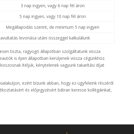
3 nap ingyen, vagy 6 nap fél áron
5 nap ingyen, vagy 10 nap fél áron
Megállapodás szerint, de minimum 5 nap ingyen
avultatás levonása utáni összeggel kalkulálunk
esen tiszta, ragyogó állapotban szolgáltatunk vissza
autók is ilyen állapotban kerüljenek vissza cégünkhöz.
szosnak ítéljük, kénytelenek vagyunk takarítási díjat
ialakuljon, ezért bízunk abban, hogy ez ügyfeleink részéről
koztatásért és előjegyzésért bátran keresse kollégáinkat,