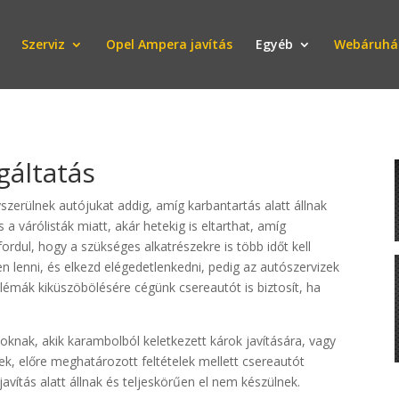
Szerviz
Opel Ampera javítás
Egyéb
Webáruhá
gáltatás
szerülnek autójukat addig, amíg karbantartás alatt állnak
a várólisták miatt, akár hetekig is eltarthat, amíg
rdul, hogy a szükséges alkatrészekre is több időt kell
n lenni, és elkezd elégedetlenkedni, pedig az autószervizek
oblémák kiküszöbölésére cégünk csereautót is biztosít, ha
zoknak, akik karambolból keletkezett károk javítására, vagy
k, előre meghatározott feltételek mellett csereautót
avítás alatt állnak és teljeskörűen el nem készülnek.