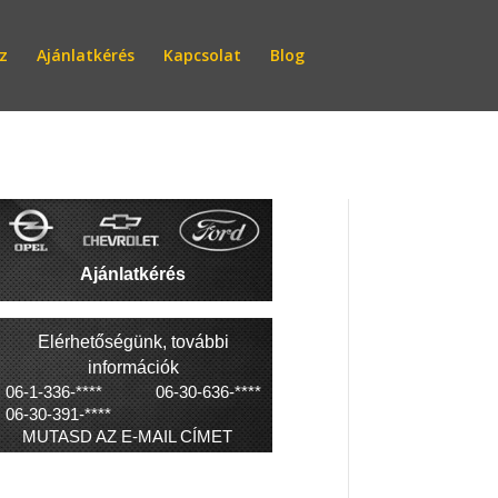
z
Ajánlatkérés
Kapcsolat
Blog
Ajánlatkérés
Elérhetőségünk, további
információk
06-1-336-****
06-30-636-****
06-30-391-****
MUTASD AZ E-MAIL CÍMET