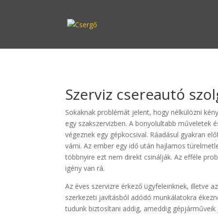
Szerviz csereautó szol
Sokaknak problémát jelent, hogy nélkülözni kény
egy szakszervizben. A bonyolultabb műveletek és 
végeznek egy gépkocsival. Ráadásul gyakran előfo
várni. Az ember egy idő után hajlamos türelmetle
többnyire ezt nem direkt csinálják. Az efféle pr
igény van rá.
Az éves szervizre érkező ügyfeleinknek, illetve a
szerkezeti javításból adódó munkálatokra ékezne
tudunk biztosítani addig, ameddig gépjárműveik j