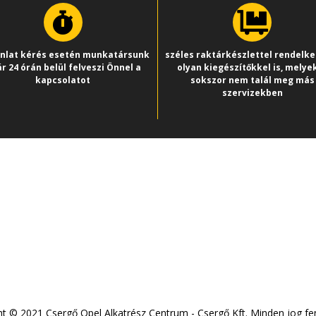
ánlat kérés esetén munkatársunk
széles raktárkészlettel rendelk
r 24 órán belül felveszi Önnel a
olyan kiegészítőkkel is, melye
kapcsolatot
sokszor nem talál meg más
szervizekben
védelmi és Adatkezelési
Adatvédelmi nyilvántartásba vét
ályzat
határozat NAIH-105346
shirdetés
t © 2021 Csergő Opel Alkatrész Centrum - Csergő Kft. Minden jog fe