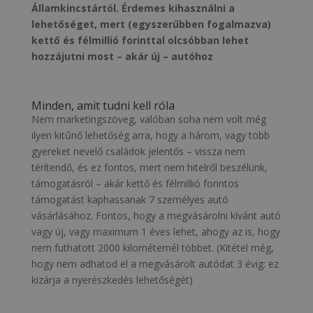
Államkincstártól. Érdemes kihasználni a
lehetőséget, mert (egyszerűbben fogalmazva)
kettő és félmillió forinttal olcsóbban lehet
hozzájutni most – akár új – autóhoz
Minden, amit tudni kell róla
Nem marketingszöveg, valóban soha nem volt még
ilyen kitűnő lehetőség arra, hogy a három, vagy több
gyereket nevelő családok jelentős – vissza nem
térítendő, és ez fontos, mert nem hitelről beszélünk,
támogatásról – akár kettő és félmillió forintos
támogatást kaphassanak 7 személyes autó
vásárlásához. Fontos, hogy a megvásárolni kívánt autó
vagy új, vagy maximum 1 éves lehet, ahogy az is, hogy
nem futhatott 2000 kilométernél többet. (Kitétel még,
hogy nem adhatod el a megvásárolt autódat 3 évig: ez
kizárja a nyerészkedés lehetőségét)