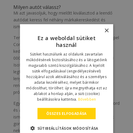
Milyen autót válassz?
Mi azt javasoljuk, hogy mielőtt kiválasztod a leendő
autódat keress fel néhány márkakereskedést és
ismerkedj meg a lehetőségeiddel.
×
Ez a weboldal sütiket
Természetesen ajánlani is tudunk neked egyet: az Opel
használ
Combo Life minden követelménynek megfelel és a
kedvezményt érvényesítve akár alig több mint 4 500
Sütiket használunk az oldalunk zavartalan
000 forintért hozzájuthatsz olyan extrákkal, mint a 3
működésének biztosításához és a látogatóink
Isofix bekötés lehetősége, ami szerintünk a
magasabb szintű kiszolgálásához. A kijelölt
sütik elfogadásával (engedélyezésével)
legfontosabb. (Persze a Combo Life számtalan
hozzájárul azok aktiválásához és a személyes
lenyűgöző innovációval és tágas belső térrel is
adatai kezeléséhez, melyet bármikor
rendelkezik: egy Opel kereskedésben ki is tudod
módosíthat, törölhet: újra megnyithatja ezt az
próbálni)
ablakot a honlap alján, a süti (cookie)
beállításokra kattintva.
Bővebben
Egyébként azért javasoljuk neked, mert az Opel, a Ford
és a Chevrolet márka szakértőjeként pontosan
ÖSSZES ELFOGADÁSA
ismerjük ezeket az autókat és tudjuk, hogy nem sok
gondod lesz vele, ha mégis, szívesen megjavítjuk
SÜTIBEÁLLÍTÁSOK MÓDOSÍTÁSA
neked.