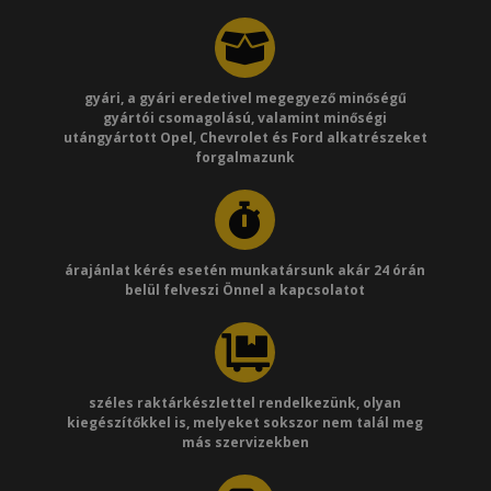
gyári, a gyári eredetivel megegyező minőségű
gyártói csomagolású, valamint minőségi
utángyártott Opel, Chevrolet és Ford alkatrészeket
forgalmazunk
árajánlat kérés esetén munkatársunk akár 24 órán
belül felveszi Önnel a kapcsolatot
széles raktárkészlettel rendelkezünk, olyan
kiegészítőkkel is, melyeket sokszor nem talál meg
más szervizekben