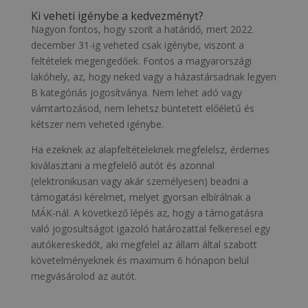
Ki veheti igénybe a kedvezményt?
Nagyon fontos, hogy szorít a határidő, mert 2022
december 31-ig veheted csak igénybe, viszont a
feltételek megengedőek. Fontos a magyarországi
lakóhely, az, hogy neked vagy a házastársadnak legyen
B kategóriás jogosítványa. Nem lehet adó vagy
vámtartozásod, nem lehetsz büntetett előéletű és
kétszer nem veheted igénybe.
Ha ezeknek az alapfeltételeknek megfelelsz, érdemes
kiválasztani a megfelelő autót és azonnal
(elektronikusan vagy akár személyesen) beadni a
támogatási kérelmet, melyet gyorsan elbírálnak a
MÁK-nál. A következő lépés az, hogy a támogatásra
való jogosultságot igazoló határozattal felkeresel egy
autókereskedőt, aki megfelel az állam által szabott
követelményeknek és maximum 6 hónapon belül
megvásárolod az autót.