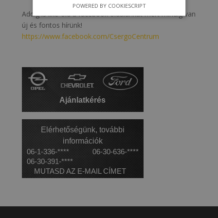
POWERED BY COOKIESCRIPT
Addig is like-old a facebook oldalunkat mert mindig van
új és fontos hírünk!
https://www.facebook.com/CsergoCentrum
Ajánlatkérés
Elérhetőségünk, további
információk
06-1-336-****
06-30-636-****
06-30-391-****
MUTASD AZ E-MAIL CÍMET