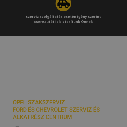
szerviz szolgáltatás esetén igény szerint
csereautót is biztosítunk Önnek
Adatvédelmi és Adatkezelési Szabályzat
Álláshirdetés
Adatvédelmi nyilvántartásba vételi határozat NAIH-
105346
OPEL SZAKSZERVIZ
FORD ÉS CHEVROLET SZERVIZ ÉS
ALKATRÉSZ CENTRUM