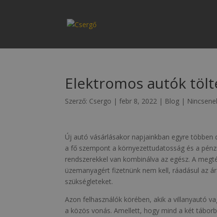
Elektromos autók töl
Szerző:
Csergo
|
febr 8, 2022
|
Blog
|
Nincsene
Új autó vásárlásakor napjainkban egyre többen
a fő szempont a környezettudatosság és a pénzü
rendszerekkel van kombinálva az egész. A megtér
üzemanyagért fizetnünk nem kell, ráadásul az á
szükségleteket.
Azon felhasználók körében, akik a villanyautó 
a közös vonás. Amellett, hogy mind a két táborba