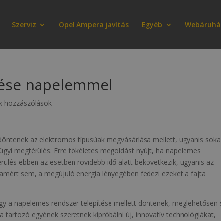
Szerviz
Opel Ampera javítás
Egyéb
Webáruhá
tése napelemmel
k hozzászólások
 döntenek az elektromos típusúak megvásárlása mellett, ugyanis sok
gyi megtérülés. Erre tökéletes megoldást nyújt, ha napelemes
ülés ebben az esetben rövidebb idő alatt bekövetkezik, ugyanis az
ramért sem, a megújuló energia lényegében fedezi ezeket a fajta
vagy a napelemes rendszer telepítése mellett döntenek, meglehetősen
 tartozó egyének szeretnek kipróbálni új, innovatív technológiákat,