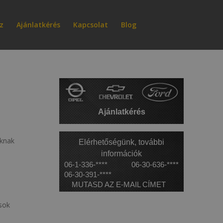
z
Ajánlatkérés
Kapcsolat
Blog
Ajánlatkérés
aknak
Elérhetőségünk, további
információk
06-1-336-****
06-30-636-****
06-30-391-****
MUTASD AZ E-MAIL CÍMET
 sok