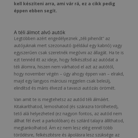
kell készíteni arra, ami vár rá, ez a cikk pedig
éppen ebben segít.
A téli álmot alvó autók
Legtöbben azért engedélyeznek „téli pihenőt” az
autójuknak mert szezonautó (például egy kabrió) vagy
egyszerűen csak szeretnék megóvni az állagát. Ha te is
ezt tennéd itt az ideje, hogy felkészítsd az autódat a
téli álomra, hiszen nem várhatod el azt az autótól,
hogy november végén – úgy ahogy éppen van – elrakd,
majd egy langyos márciusi reggelen csak beleülj,
elindítsd és máris élvezd a tavaszi autózás örömét.
Van amit te is megtehetsz az autód téli álmáért.
Kitakaríthatod, lemoshatod (és szárazra törölheted),
tető alá helyezheted (ez nagyon fontos, az autód nem
állhat fél évet a parkolóban) és szilárd talajra állíthatod,
megtankolhatod. Ám ez nem lesz elég ennél több
törődésre, felkészítésre és ápolásra lesz szüksége az