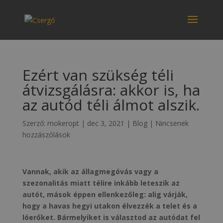
Ezért van szükség téli
átvizsgálásra: akkor is, ha
az autód téli álmot alszik.
Szerző:
mokeropt
|
dec 3, 2021
|
Blog
|
Nincsenek
hozzászólások
Vannak, akik az állagmegóvás vagy a
szezonalitás miatt télire inkább leteszik az
autót, mások éppen ellenkezőleg: alig várják,
hogy a havas hegyi utakon élvezzék a telet és a
lóerőket. Bármelyiket is választod az autódat fel