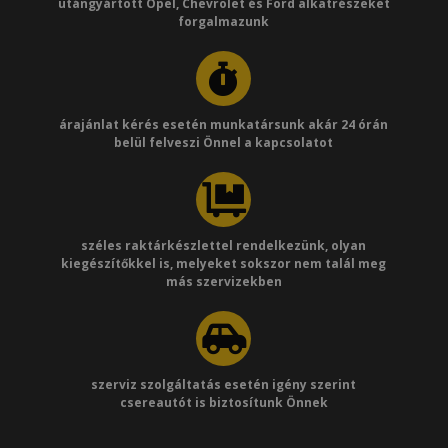
utángyártott Opel, Chevrolet és Ford alkatrészeket
forgalmazunk
árajánlat kérés esetén munkatársunk akár 24 órán
belül felveszi Önnel a kapcsolatot
széles raktárkészlettel rendelkezünk, olyan
kiegészítőkkel is, melyeket sokszor nem talál meg
más szervizekben
szerviz szolgáltatás esetén igény szerint
csereautót is biztosítunk Önnek