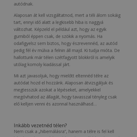
autódnak.
Alaposan át kell vizsgáltatnod, mert a téli álom sokáig
tart, ennyi idő alatt a legkisebb hiba is naggyá
változhat. Képzeld el például azt, hogy az egyik
gumiból éppen csak, de szökik a nyomás. Ha
odafigyelsz sem biztos, hogy észrevennéd, az autód
pedig fél év múlva a felnin áll majd. Ki tudja mióta. De
hallottunk már télen szétfagyott blokkról is amelyik
utólag komoly kiadással járt.
Mi azt javasoljuk, hogy mielőtt eltennéd télre az
autódat hozd el hozzánk. Alaposan átvizsgáljuk és
megtesszük azokat a lépéseket, amelyekkel
megóvhatod az állagát, hogy tavasszal tényleg csak
elő kelljen venni és azonnal használhasd…
Inkább vezetnéd télen?
Nem csak a „hibernálásra”, hanem a télre is fel kell