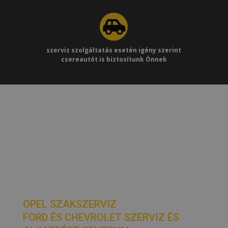
szerviz szolgáltatás esetén igény szerint
csereautót is biztosítunk Önnek
Adatvédelmi és Adatkezelési Szabályzat
Álláshirdetés
Adatvédelmi nyilvántartásba vételi határozat NAIH-
105346
OPEL SZAKSZERVIZ
FORD ÉS CHEVROLET SZERVIZ ÉS