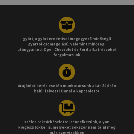
gyári, a gyári eredetivel megegyező minőségű
gyártói csomagolású, valamint minőségi
utángyártott Opel, Chevrolet és Ford alkatrészeket
forgalmazunk
árajánlat kérés esetén munkatársunk akár 24 órán
belül felveszi Önnel a kapcsolatot
széles raktárkészlettel rendelkezünk, olyan
kiegészítőkkel is, melyeket sokszor nem talál meg
más szervizekben