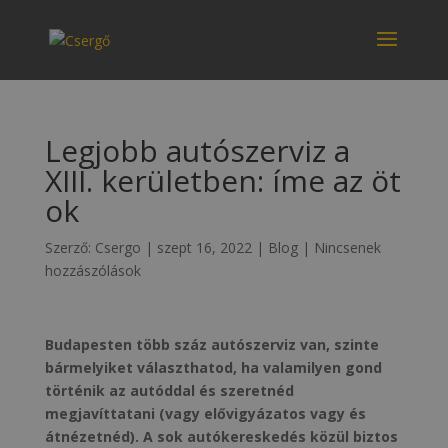
Legjobb autószerviz a
XIII. kerületben: íme az öt
ok
Szerző:
Csergo
|
szept 16, 2022
|
Blog
|
Nincsenek
hozzászólások
Budapesten több száz autószerviz van, szinte
bármelyiket választhatod, ha valamilyen gond
történik az autóddal és szeretnéd
megjavíttatani (vagy elővigyázatos vagy és
átnézetnéd). A sok autókereskedés közül biztos