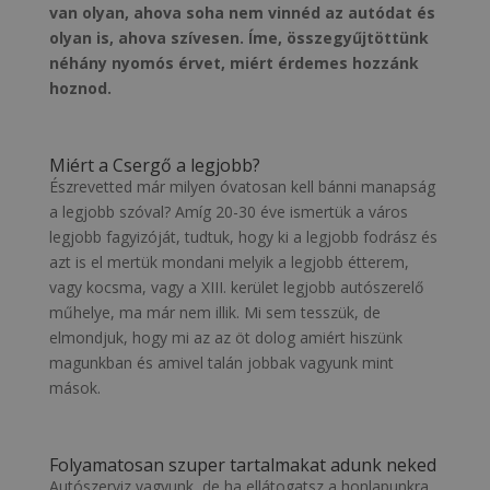
van olyan, ahova soha nem vinnéd az autódat és
olyan is, ahova szívesen. Íme, összegyűjtöttünk
néhány nyomós érvet, miért érdemes hozzánk
hoznod.
Miért a Csergő a legjobb?
Észrevetted már milyen óvatosan kell bánni manapság
a legjobb szóval? Amíg 20-30 éve ismertük a város
legjobb fagyizóját, tudtuk, hogy ki a legjobb fodrász és
azt is el mertük mondani melyik a legjobb étterem,
vagy kocsma, vagy a XIII. kerület legjobb autószerelő
műhelye, ma már nem illik. Mi sem tesszük, de
elmondjuk, hogy mi az az öt dolog amiért hiszünk
magunkban és amivel talán jobbak vagyunk mint
mások.
Folyamatosan szuper tartalmakat adunk neked
Autószerviz vagyunk, de ha ellátogatsz a honlapunkra