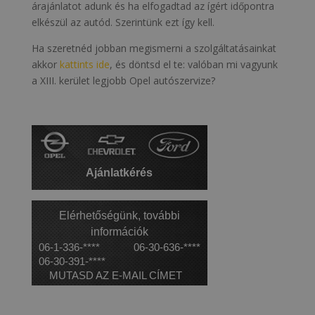
árajánlatot adunk és ha elfogadtad az ígért időpontra
elkészül az autód. Szerintünk ezt így kell.
Ha szeretnéd jobban megismerni a szolgáltatásainkat
akkor
kattints ide
, és döntsd el te: valóban mi vagyunk
a XIII. kerület legjobb Opel autószervize?
Ajánlatkérés
Elérhetőségünk, további
információk
06-1-336-****
06-30-636-****
06-30-391-****
MUTASD AZ E-MAIL CÍMET