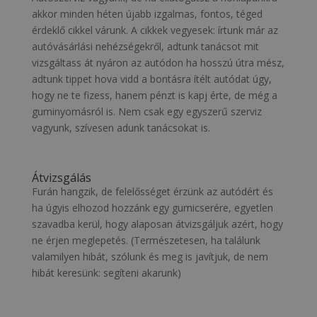
akkor minden héten újabb izgalmas, fontos, téged
érdeklő cikkel várunk. A cikkek vegyesek: írtunk már az
autóvásárlási nehézségekről, adtunk tanácsot mit
vizsgáltass át nyáron az autódon ha hosszú útra mész,
adtunk tippet hova vidd a bontásra ítélt autódat úgy,
hogy ne te fizess, hanem pénzt is kapj érte, de még a
guminyomásról is. Nem csak egy egyszerű szerviz
vagyunk, szívesen adunk tanácsokat is.
Átvizsgálás
Furán hangzik, de felelősséget érzünk az autódért és
ha úgyis elhozod hozzánk egy gumicserére, egyetlen
szavadba kerül, hogy alaposan átvizsgáljuk azért, hogy
ne érjen meglepetés. (Természetesen, ha találunk
valamilyen hibát, szólunk és meg is javítjuk, de nem
hibát keresünk: segíteni akarunk)