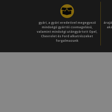
gyári, a gyári eredetivel megegyező
áraj
minőségű gyártói csomagolású,
aká
valamint minőségi utángyártott Opel,
Chevrolet és Ford alkatrészeket
forgalmazunk
Adat
Szab
Állá