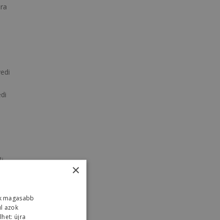
dra
yedi
edi
lj
×
 a
ink magasabb
ul azok
het: újra