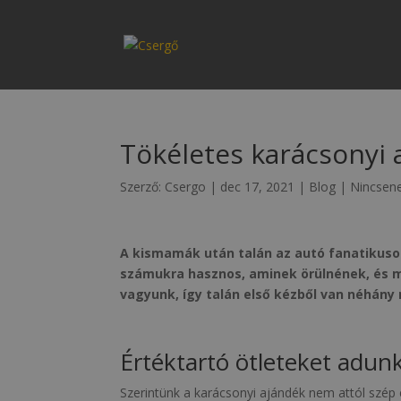
Tökéletes karácsonyi
Szerző:
Csergo
|
dec 17, 2021
|
Blog
|
Nincsen
A kismamák után talán az autó fanatikuso
számukra hasznos, aminek örülnének, és mé
vagyunk, így talán első kézből van néhány
Értéktartó ötleteket adun
Szerintünk a karácsonyi ajándék nem attól szép é