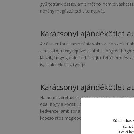
gyűjtöttünk össze, amit máshol nem olvashatsz, 
néhány megfizethető alternatívát.
Karácsonyi ajándékötlet a
Az ötezer forint nem tűnik soknak, de szerintünk
– az autója fényképével ellátott – bögrét, hóg
látszik, hogy gondolkodtál rajta, tettél érte és 
is, csak neki lesz ilyenje.
Karácsonyi ajándékötlet a
Ha nem szeretnél személyes (azaz kifejezetten ne
oda, hogy a kocsikulcsát hogyan lehet rá felten
kedvence, amit soha nem vett meg magának. Jó a
kapcsolatos meglepetés is, mert ezekkel újjá tud
Sütiket has
szintű
aktiválá