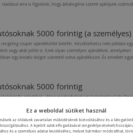
ráadásul arra is figyelünk, hogy árkategória szerint ajánljunk számo
utósoknak 5000 forintig (a személyes)
 rengeteg szuper ajándékötlet belefér. Készíttethetsz neki például eg
ömböt vagy akár pólót is. Ezek olyan személyes ajándékok, amelyeken
valóban egy kreatív dolgot szerettél volna ajándékozni. És emellett egy
utósoknak 5000 forintig
ki készült) ajándékot, akkor meglepheted egy kulcstartóval (de figye
ni) vagy akár egy olyan Matchboxszal amelyik a saját autója, vagy ami
Ez a weboldal sütiket használ
jándék lehet még egy illatosító vagy bármilyen autó ápolással
ja varázsolni szeretett járművét.
ználunk az oldalunk zavartalan működésének biztosításához és a látogató
 kiszolgálásához. A kijelölt sütik elfogadásával (engedélyezésével) hozzájár
sához és a személyes adatai kezeléséhez, melyet bármikor módosíthat, töröl