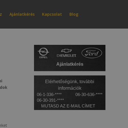
z
Ajánlatkérés
Kapcsolat
Blog
Ajánlatkérés
mi
Elérhetőségünk, további
ndok
információk
06-1-336-****
06-30-636-****
06-30-391-****
MUTASD AZ E-MAIL CÍMET
eket