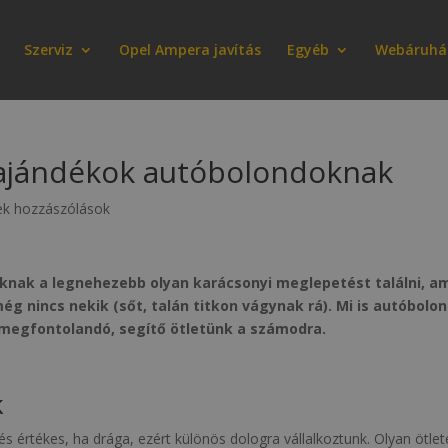
Szerviz
Opel Ampera javítás
Egyéb
Webáruhá
 ajándékok autóbolondoknak
ek hozzászólások
knak a legnehezebb olyan karácsonyi meglepetést találni, a
g nincs nekik (sőt, talán titkon vágynak rá). Mi is autóbolo
 megfontolandó, segítő ötletünk a számodra.
k
s értékes, ha drága, ezért különös dologra vállalkoztunk. Olyan ötlet