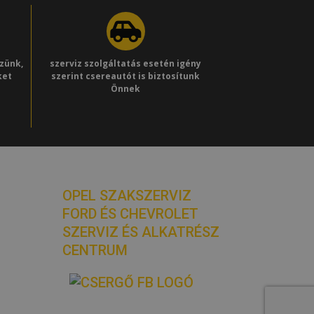
ezünk,
szerviz szolgáltatás esetén igény
ket
szerint csereautót is biztosítunk
Önnek
eli
OPEL SZAKSZERVIZ
FORD ÉS CHEVROLET
SZERVIZ ÉS ALKATRÉSZ
CENTRUM