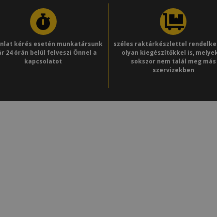
ánlat kérés esetén munkatársunk
széles raktárkészlettel rendelk
r 24 órán belül felveszi Önnel a
olyan kiegészítőkkel is, melye
kapcsolatot
sokszor nem talál meg más
szervizekben
védelmi és Adatkezelési
Adatvédelmi nyilvántartásba vét
ályzat
határozat NAIH-105346
shirdetés